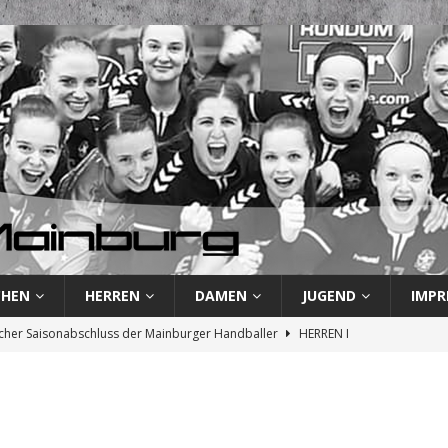
CHEN
HERREN
DAMEN
JUGEND
IMPR
cher Saisonabschluss der Mainburger Handballer
HERREN I
und Revanche: TSV Mainburg vor letztem Saisonspiel
HERREN I
rste verliert und besiegelt endgültigen Abstieg
HERREN I
 Handballer kassieren weitere Niederlage
HERREN I