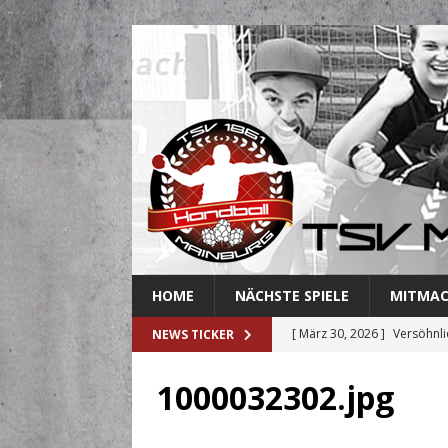
HOME
NÄCHSTE SPIELE
MITMA
[ März 30, 2026 ]
Versöhnli
NEWS TICKER
[ März 27, 2026 ]
Abschied 
1000032302.jpg
[ März 18, 2026 ]
Handballe
[ März 3, 2026 ]
Mainburger