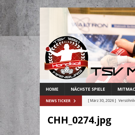
HOME
NÄCHSTE SPIELE
MITMA
[ März 30, 2026 ]
Versöhnli
NEWS TICKER
[ März 27, 2026 ]
Abschied 
CHH_0274.jpg
[ März 18, 2026 ]
Handballe
[ März 3, 2026 ]
Mainburger