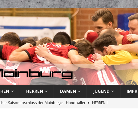
CHEN
HERREN
DAMEN
JUGEND
IMPR
cher Saisonabschluss der Mainburger Handballer
HERREN I
und Revanche: TSV Mainburg vor letztem Saisonspiel
HERREN I
rste verliert und besiegelt endgültigen Abstieg
HERREN I
 Handballer kassieren weitere Niederlage
HERREN I