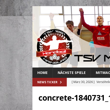
HOME
NÄCHSTE SPIELE
MITMA
[ März 30, 2026 ]
Versöhnli
NEWS TICKER
[ März 27, 2026 ]
Abschied 
concrete-1840731_
[ März 18, 2026 ]
Handballe
[ März 3, 2026 ]
Mainburger