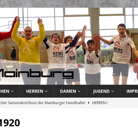
CHEN
HERREN
DAMEN
JUGEND
IMPR
cher Saisonabschluss der Mainburger Handballer
HERREN I
und Revanche: TSV Mainburg vor letztem Saisonspiel
HERREN I
1920
rste verliert und besiegelt endgültigen Abstieg
HERREN I
 Handballer kassieren weitere Niederlage
HERREN I