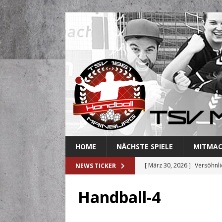
HOME
NÄCHSTE SPIELE
MITMA
[ März 30, 2026 ]
Versöhnli
NEWS TICKER
[ März 27, 2026 ]
Abschied 
Handball-4
[ März 18, 2026 ]
Handballe
[ März 3, 2026 ]
Mainburger