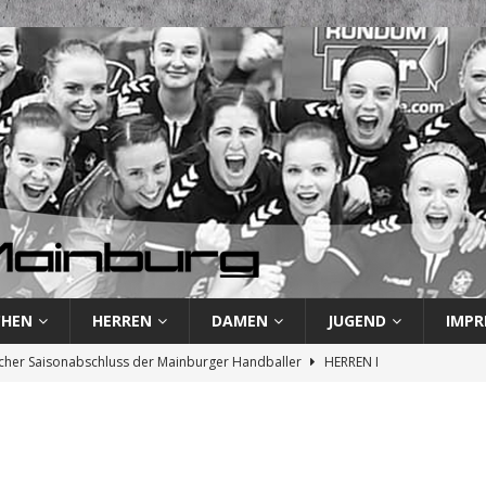
CHEN
HERREN
DAMEN
JUGEND
IMPR
cher Saisonabschluss der Mainburger Handballer
HERREN I
und Revanche: TSV Mainburg vor letztem Saisonspiel
HERREN I
rste verliert und besiegelt endgültigen Abstieg
HERREN I
 Handballer kassieren weitere Niederlage
HERREN I