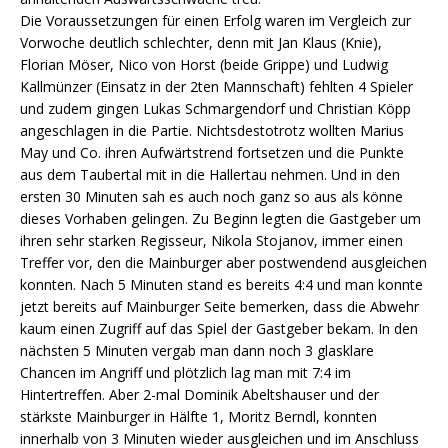
Die Voraussetzungen für einen Erfolg waren im Vergleich zur
Vorwoche deutlich schlechter, denn mit Jan Klaus (Knie),
Florian Möser, Nico von Horst (beide Grippe) und Ludwig
Kallmünzer (Einsatz in der 2ten Mannschaft) fehlten 4 Spieler
und zudem gingen Lukas Schmargendorf und Christian Köpp
angeschlagen in die Partie. Nichtsdestotrotz wollten Marius
May und Co. ihren Aufwärtstrend fortsetzen und die Punkte
aus dem Taubertal mit in die Hallertau nehmen. Und in den
ersten 30 Minuten sah es auch noch ganz so aus als könne
dieses Vorhaben gelingen. Zu Beginn legten die Gastgeber um
ihren sehr starken Regisseur, Nikola Stojanov, immer einen
Treffer vor, den die Mainburger aber postwendend ausgleichen
konnten. Nach 5 Minuten stand es bereits 4:4 und man konnte
jetzt bereits auf Mainburger Seite bemerken, dass die Abwehr
kaum einen Zugriff auf das Spiel der Gastgeber bekam. In den
nächsten 5 Minuten vergab man dann noch 3 glasklare
Chancen im Angriff und plötzlich lag man mit 7:4 im
Hintertreffen. Aber 2-mal Dominik Abeltshauser und der
stärkste Mainburger in Hälfte 1, Moritz Berndl, konnten
innerhalb von 3 Minuten wieder ausgleichen und im Anschluss