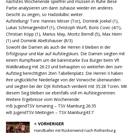
nächstes Wochenende spielfrei und müssen in Ruhe diese
Partie analysieren um dann zuhause wieder ein anderes
Gesicht zu zeigen, so Hadzidulbic weiter.
Aufstellung/ Tore: Hannes Möser (Tor), Dominik Joekel (1),
Lukas Schmargendorf (1), Christoph Würfl, Boris Covic (4/1),
Christian Köpp (1), Marius May, Moritz Berndl (5), Max Heim
(1) und Dominik Abeltshauser (8/3)
Sowohl die Damen als auch die Herren II bleiben in der
Erfolgsspur und klar auf Aufstiegskurs. Die Damen siegten mit
einem Rumpfteam um die bärenstarke Eva Burger beim Vfl
Waldkraiburg mit 26:23 und behaupten so weiterhin den zum
Aufstieg berechtigten 2ten Tabellenplatz. Die Herren II haben
ihre unglückliche Niederlage von der Vorwoche überwunden
und siegten bei der DJK Rohrbach verdient mit 35:28 Toren. Mit
diesem Sieg bleiben sie ebenfalls voll im Aufstiegsrennen.
Weitere Ergebnisse vom Wochenende:
mB JugendTSV Ismaning – TSV Mainburg 26:35
wB JugendTSV Meitingen – TSV Mainburg43:7
VORHERIGER
Handballer mit Rückenwind nach Rothenburg