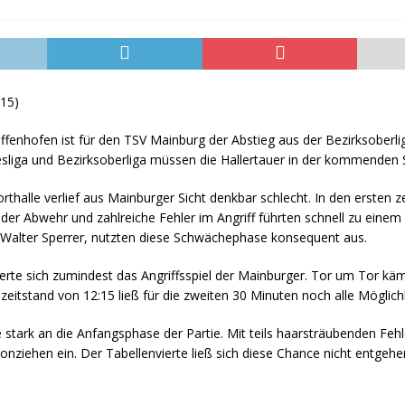
lem für ein weiteres Jahr gelöst
HERREN I
:15)
fenhofen ist für den TSV Mainburg der Abstieg aus der Bezirksoberlig
sliga und Bezirksoberliga müssen die Hallertauer in der kommenden Sa
porthalle verlief aus Mainburger Sicht denkbar schlecht. In den erste
 Abwehr und zahlreiche Fehler im Angriff führten schnell zu einem 
Walter Sperrer, nutzten diese Schwächephase konsequent aus.
isierte sich zumindest das Angriffsspiel der Mainburger. Tor um Tor kä
bzeitstand von 12:15 ließ für die zweiten 30 Minuten noch alle Möglich
 stark an die Anfangsphase der Partie. Mit teils haarsträubenden Fehl
nziehen ein. Der Tabellenvierte ließ sich diese Chance nicht entgehe