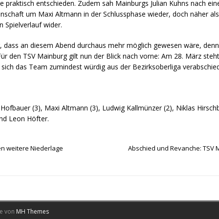
e praktisch entschieden. Zudem sah Mainburgs Julian Kuhns nach einem
annschaft um Maxi Altmann in der Schlussphase wieder, doch näher al
n Spielverlauf wider.
, dass an diesem Abend durchaus mehr möglich gewesen wäre, denn 
 Für den TSV Mainburg gilt nun der Blick nach vorne: Am 28. März steh
sich das Team zumindest würdig aus der Bezirksoberliga verabschie
ofbauer (3), Maxi Altmann (3), Ludwig Kallmünzer (2), Niklas Hirschber
und Leon Höfter.
n weitere Niederlage
Abschied und Revanche: TSV M
me von
MH Themes