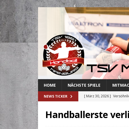
HOME
NÄCHSTE SPIELE
MITMA
[ März 30, 2026 ]
Versöhnli
NEWS TICKER
[ März 27, 2026 ]
Abschied 
Handballerste verl
[ März 18, 2026 ]
Handballe
[ März 3, 2026 ]
Mainburger