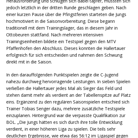
Herausforderung und schlugen sich dabei tapfer, mussten sich
jedoch letztlich in der dritten Runde geschlagen geben. Nach
einer kurzen Pause über die Pfingstferien starteten die Jungs
hochmotiviert in die Saisonvorbereitung. Diese begann
traditionell mit dem Trainingslager, das in diesem Jahr in
Ottobeuren stattfand. Nach mehreren intensiven
Trainingseinheiten bildete ein Testspiel gegen den MTV
Pfaffenhofen den Abschluss. Dieses konnten die Hallertauer
erfolgreich für sich entscheiden und nahmen den Schwung
direkt mit in die Saison.
In den darauffolgenden Punktspielen zeigte die C-Jugend
nahezu durchweg hervorragende Leistungen. In sieben Spielen
verließen die Hallertauer jedes Mal als Sieger das Feld und
stehen damit mehr als verdient an der Tabellenspitze auf Platz
eins. Ergänzend zu den regulären Saisonspielen entschied sich
Trainer Tobias Senger dazu, mehrere zusätzliche Testspiele
einzuplanen. Hintergrund war die verpasste Qualifikation zur
BOL. „Die Jungs hätten es sich durch ihre tolle Entwicklung
verdient, in einer höheren Liga zu spielen. Die teils sehr
deutlichen Ergebnisse, wie etwa das 56:12 im Ligaspiel gegen