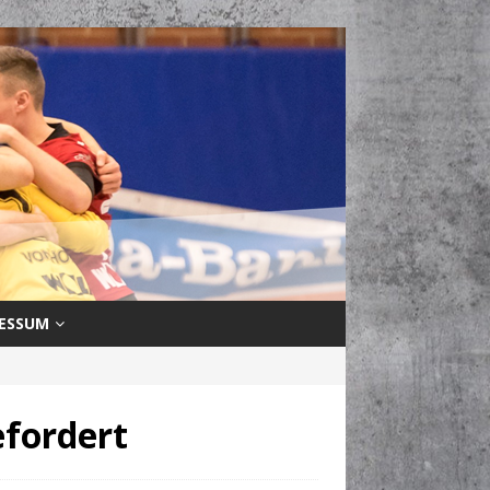
ESSUM
efordert