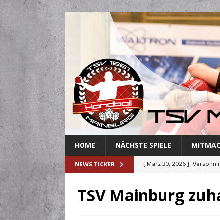
HOME
NÄCHSTE SPIELE
MITMA
[ März 30, 2026 ]
Versöhnli
NEWS TICKER
[ März 27, 2026 ]
Abschied 
TSV Mainburg zuha
[ März 18, 2026 ]
Handballe
[ März 3, 2026 ]
Mainburger