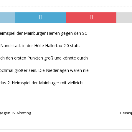
lem für ein weiteres Jahr gelöst
HERREN I
imspiel der Mainburger Herren gegen den SC
Nandlstadt in der Hölle Hallertau 2.0 statt.
ach den ersten Punkten groß und könnte durch
ochmal größer sein. Die Niederlagen waren nie
as 2. Heimspiel der Mainbuger mit vielleicht
gegen TV Altötting
Heimsp