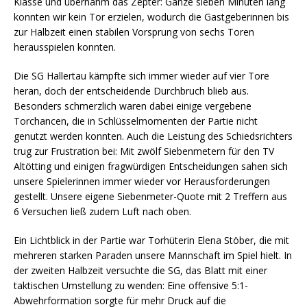
Klasse und übernahm das Zepter: Ganze sieben Minuten lang
konnten wir kein Tor erzielen, wodurch die Gastgeberinnen bis
zur Halbzeit einen stabilen Vorsprung von sechs Toren
herausspielen konnten.
Die SG Hallertau kämpfte sich immer wieder auf vier Tore
heran, doch der entscheidende Durchbruch blieb aus.
Besonders schmerzlich waren dabei einige vergebene
Torchancen, die in Schlüsselmomenten der Partie nicht
genutzt werden konnten. Auch die Leistung des Schiedsrichters
trug zur Frustration bei: Mit zwölf Siebenmetern für den TV
Altötting und einigen fragwürdigen Entscheidungen sahen sich
unsere Spielerinnen immer wieder vor Herausforderungen
gestellt. Unsere eigene Siebenmeter-Quote mit 2 Treffern aus
6 Versuchen ließ zudem Luft nach oben.
Ein Lichtblick in der Partie war Torhüterin Elena Stöber, die mit
mehreren starken Paraden unsere Mannschaft im Spiel hielt. In
der zweiten Halbzeit versuchte die SG, das Blatt mit einer
taktischen Umstellung zu wenden: Eine offensive 5:1-
Abwehrformation sorgte für mehr Druck auf die