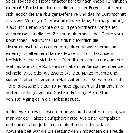
Spiel, sodass die Hopfenstädter bereits nach knapp 12 Minuten
einem 6:3 Rückstand hinterherliefen. In der Folge stabilisierte
sich jedoch die Mainburger Defensive und das im Durchschnitt
fast zwei Meter große Abwehrbollwerk May, Schmargendorf,
Klaus und Berndl konnte die quirligen Simbacher Angreifer
ausbremsen. In diesem Zeitraum überrannte das Team vom
bosnischen Taktikfuchs Hadizidulbic förmlich die
Heimmannschaft aus einer kompakten Abwehr heraus und
einem gut haltendem Hannes Möser im Tor. Besonders
treffsicher erwies sich Moritz Berndl, der sich ein ums andere
Mal das langsame Rückzugsverhalten der Simbacher über die
schnelle Mitte oder die zweite Welle zu Nutze machte und
sieben Treffer in der ersten Halbzeit erzielte. So wurde der drei-
Tore Rückstand bis zur 19. Minute egalisiert und mit einem 7-
Meter Treffer gingen die Gäste in Führung. Beim Stand
von 13:14 ging es in die Halbzeitpause.
In der zweiten Hälfte wollte man genau da weiter machen, wo
man vor der Halbzeit aufgehört hatte. Aus einer kompakten
und harten, aber jedoch nicht überharten oder unfairen,
Abwehrarbeit war die Zielsetzung den Simbachern die Freude