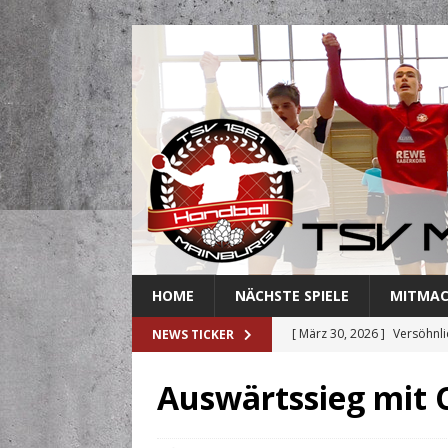
HOME
NÄCHSTE SPIELE
MITMA
[ März 30, 2026 ]
Versöhnli
NEWS TICKER
[ März 27, 2026 ]
Abschied 
Auswärtssieg mit
[ März 18, 2026 ]
Handballe
[ März 3, 2026 ]
Mainburger