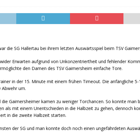
lem für ein weiteres Jahr gelöst
HERREN I
r die SG Hallertau bei ihrem letzten Auswärtsspiel beim TSV Gaimer
 wider Erwarten aufgrund von Unkonzentriertheit und fehlender Komm
 ermöglichte den Damen des TSV Gaimersheim einfache Tore.
iner in der 15. Minute mit einem frühen Timeout. Die anfängliche 5
-0 Abwehr um.
 und die Gaimersheimer kamen zu weniger Torchancen. So konnte man bi
n als mit einem Unentschieden in die Halbzeit zu gehen, dennoch ko
rt in die zweite Halbzeit starten.
u Gunsten der SG und man konnte doch noch einen ungefährdeten Auswä