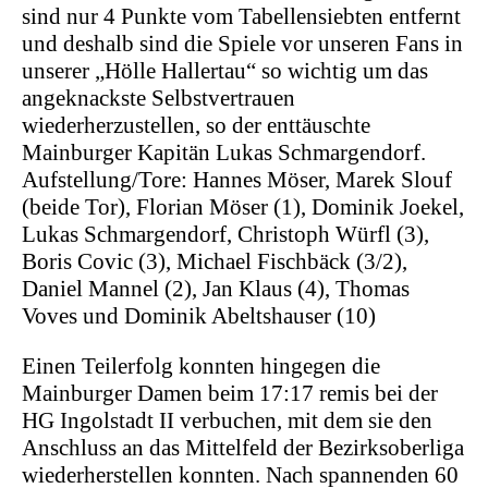
sind nur 4 Punkte vom Tabellensiebten entfernt
und deshalb sind die Spiele vor unseren Fans in
unserer „Hölle Hallertau“ so wichtig um das
ange
knackste Selbstvertrauen
wieder
herzustellen, so der enttäuschte
Mainburger Kapitän Lukas Schmargendorf.
Au
fstellung/Tore: Hannes Möser, Marek Slouf
(beide Tor), Florian Möser (1), Dominik Joekel,
Lukas Schmargendorf, Christoph Würfl (3),
Boris Covic (3), Michael Fischbäck (3/2),
Daniel Mannel (2), Jan Klaus (4), Thomas
Voves und Dominik Abeltshauser (10)
Einen Teilerfolg konnten hingegen die
Mainburger Damen beim 17:17 remis bei der
HG Ingolstadt II verbuchen, mit dem sie den
Anschluss an das Mittelfeld der Bezirksoberliga
wiederherstellen konnten. Nach spannenden 60