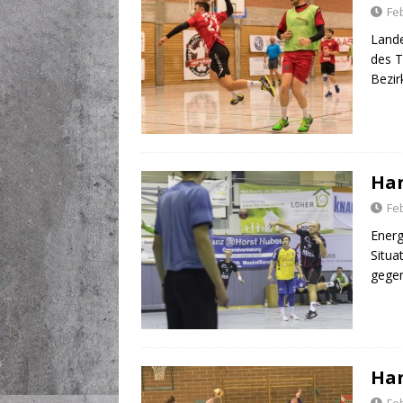
Fe
Lande
des T
Bezir
Han
Fe
Energ
Situa
gegen
Han