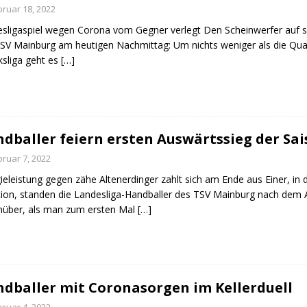
bruar 18, 2022
sligaspiel wegen Corona vom Gegner verlegt Den Scheinwerfer auf si
SV Mainburg am heutigen Nachmittag: Um nichts weniger als die Qualifi
ksliga geht es
[…]
dballer feiern ersten Auswärtssieg der Sa
bruar 7, 2022
ieleistung gegen zähe Altenerdinger zahlt sich am Ende aus Einer, in
tion, standen die Landesliga-Handballer des TSV Mainburg nach dem Ab
über, als man zum ersten Mal
[…]
dballer mit Coronasorgen im Kellerduell