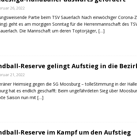
lem für ein weiteres Jahr gelöst
HERREN I
bruar 26, 2022
ungsweisende Partie beim TSV Sauerlach Nach einwöchiger Corona-Z
ting) geht es am morgigen Sonntag für die Herrenmannschaft des T
auerlach. Die Mannschaft um deren Toptorjäger,
[…]
dball-Reserve gelingt Aufstieg in die Bezir
bruar 21, 2022
räner Heimsieg gegen die SG Moosburg – tolleStimmung in der Hall
urg hat es endlich geschafft: Beim ungefährdeten Sieg über Moosbur
kte Saison nun mit
[…]
dball-Reserve im Kampf um den Aufstieg