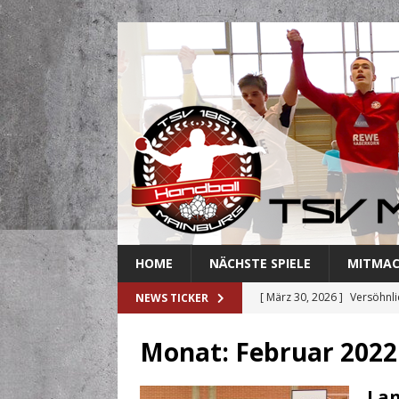
HOME
NÄCHSTE SPIELE
MITMA
[ März 30, 2026 ]
Versöhnli
NEWS TICKER
[ März 27, 2026 ]
Abschied 
Monat:
Februar 2022
[ März 18, 2026 ]
Handballe
[ März 3, 2026 ]
Mainburger
Lan