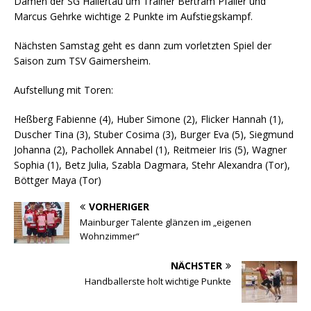
Damen der SG Hallertau um Trainer Bertram Pfaller und
Marcus Gehrke wichtige 2 Punkte im Aufstiegskampf.
Nächsten Samstag geht es dann zum vorletzten Spiel der
Saison zum TSV Gaimersheim.
Aufstellung mit Toren:
Heßberg Fabienne (4), Huber Simone (2), Flicker Hannah (1),
Duscher Tina (3), Stuber Cosima (3), Burger Eva (5), Siegmund
Johanna (2), Pachollek Annabel (1), Reitmeier Iris (5), Wagner
Sophia (1), Betz Julia, Szabla Dagmara, Stehr Alexandra (Tor),
Böttger Maya (Tor)
VORHERIGER
Mainburger Talente glänzen im „eigenen
Wohnzimmer“
NÄCHSTER
Handballerste holt wichtige Punkte